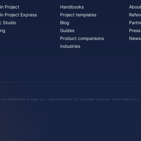
in Project
Handbooks
About
in Project Express
Project templates
Refer
c Studio
Blog
Partn
ing
Guides
Press
Product comparisons
Newsl
Industries
are trademarks of Apple Inc., registered in the U.S. and other countries. Merlin Project is a