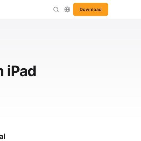
Download
m iPad
al