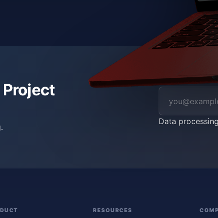
 Project
Data processin
.
ODUCT
RESOURCES
COM