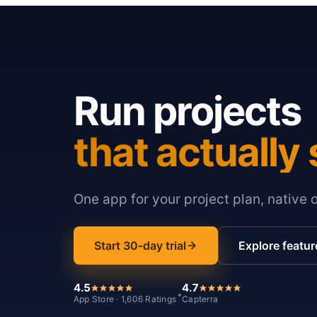
Run projects
that actually 
One app for your project plan, native 
Start 30-day trial
Explore featur
4.5
4.7
*
App Store · 1,606 Ratings
Capterra