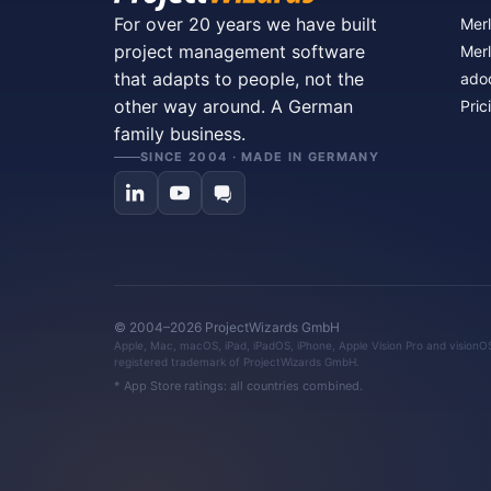
For over 20 years we have built
Merl
project management software
Merl
that adapts to people, not the
ado
other way around. A German
Pric
family business.
SINCE 2004 · MADE IN GERMANY
© 2004–2026 ProjectWizards GmbH
Apple, Mac, macOS, iPad, iPadOS, iPhone, Apple Vision Pro and visionOS 
registered trademark of ProjectWizards GmbH.
* App Store ratings: all countries combined.