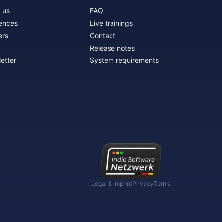
 us
FAQ
ences
Live trainings
ers
Contact
Release notes
etter
System requirements
Legal & Imprint
Privacy
Terms