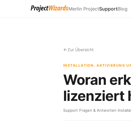
Merlin Project
Support
Blog
Zur Übersicht
INSTALLATION, AKTIVIERUNG U
Woran erk
lizenziert
Support
›
Fragen & Antworten
›
Install