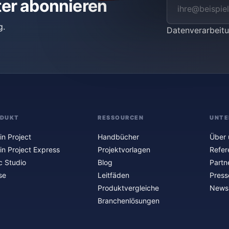
ter abonnieren
g.
Datenverarbei
ODUKT
RESSOURCEN
UNTE
in Project
Handbücher
Über 
in Project Express
Projektvorlagen
Refer
c Studio
Blog
Partn
se
Leitfäden
Press
Produktvergleiche
Newsl
Branchenlösungen