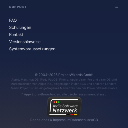
SUPPORT
FAQ
Schulungen
Kontakt
Versionshinweise
Systemvoraussetzungen
© 2004–2026 ProjectWizards GmbH
Apple, Mac, macOS, iPad, iPadOS, iPhone, Apple Vision Pro und visionOS sind
Markenzeichen von Apple Inc., eingetragen in den USA und anderen Ländern.
Merlin Project ist ein eingetragenes Markenzeichen der ProjectWizards GmbH.
* App-Store-Bewertungen: alle Länder zusammengefasst.
Rechtliches & Impressum
Datenschutz
AGB