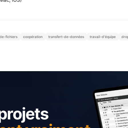
Mac
,
iOS
)
e-fichiers
coopération
transfert-de-données
travail-d'équipe
dro
projets