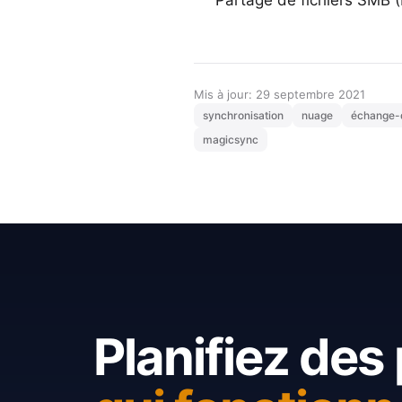
Partage de fichiers SMB (
Mis à jour: 29 septembre 2021
synchronisation
nuage
échange-d
magicsync
Planifiez des 