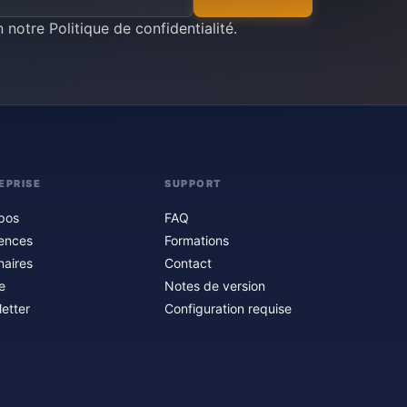
n notre
Politique de confidentialité
.
EPRISE
SUPPORT
pos
FAQ
ences
Formations
naires
Contact
e
Notes de version
etter
Configuration requise