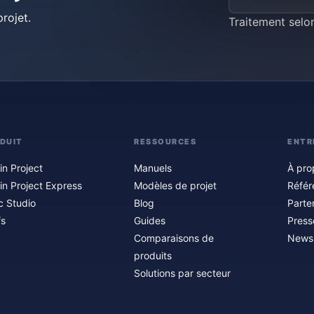
rojet.
Traitement selo
DUIT
RESSOURCES
ENTR
in Project
Manuels
À pro
in Project Express
Modèles de projet
Référ
c Studio
Blog
Parte
fs
Guides
Press
Comparaisons de
Newsl
produits
Solutions par secteur