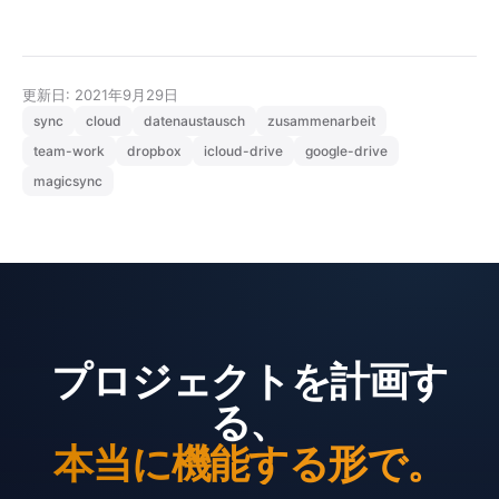
更新日: 2021年9月29日
sync
cloud
datenaustausch
zusammenarbeit
team-work
dropbox
icloud-drive
google-drive
magicsync
プロジェクトを計画す
る、
本当に機能する形で。