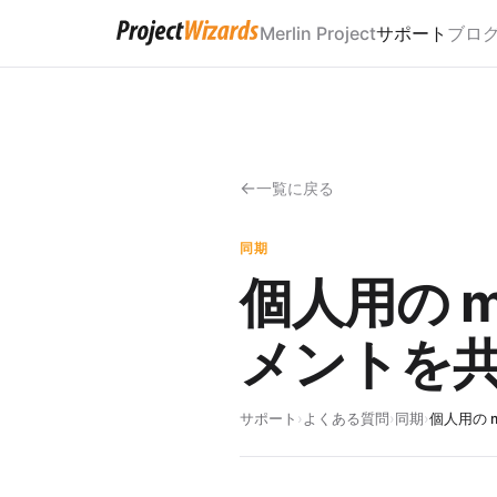
Merlin Project
サポート
ブロ
一覧に戻る
同期
個人用の m
メントを
サポート
›
よくある質問
›
同期
›
個人用の 