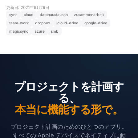
更新日: 2021年9月29日
sync
cloud
datenaustausch
zusammenarbeit
team-work
dropbox
icloud-drive
google-drive
magicsync
azure
smb
プロジェクトを計画す
る、
本当に機能する形で。
プロジェクト計画のためのひとつのアプリ。
すべての Apple デバイスでネイティブに動