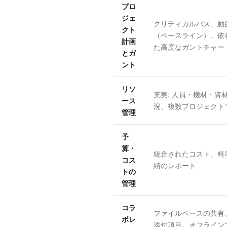
プロ
ジェ
クリティカルパス、動
クト
（ベースライン）、依
計画
た高度なガントチャー
とガ
ント
リソ
充実: 人員・機材・資
ース
況、複数プロジェクト
管理
予
算・
統合されたコスト、料
コス
績のレポート
トの
管理
コラ
ファイルベースの共有
ボレ
添付項目。オフライン