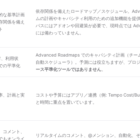
依存関係を備えたロードマップ／スケジュール。Advanc
的な基準計画
ムの計画やキャパシティ利用のための追加機能を提
存関係を備え
パスにはアドオンや回避策が必要で、現時点では Advanc
ト
には備わっていません。
Advanced Roadmaps でのキャパシティ計画
材、利用状
自動スケジューラ）。予測には役立ちますが、プロ
での平準化
ース平準化ツールではありません
。
率、計画と実
コストや予算にはアプリ／連携（例: Tempo Cost/Bu
と時間に重点を置いています。
、コメント、
リアルタイムのコメント、@メンション、自動化、そして
でもオンライ