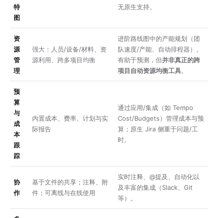
特
无原生支持。
图
资
进阶路线图中的产能规划（团
源
强大：人员/设备/材料、资
队速度/产能、自动排程器）。
管
源利用、跨多项目均衡
有助于预测，但
并非真正的跨
理
项目自动资源均衡工具
。
预
算
通过应用/集成（如 Tempo
与
内置成本、费率、计划与实
Cost/Budgets）管理成本与预
成
际报告
算；原生 Jira 侧重于问题/工
本
时。
跟
踪
实时注释、@提及、自动化以
协
基于文件的共享；注释、附
及丰富的集成（Slack、Git
作
件；可离线与在线使用
等）。