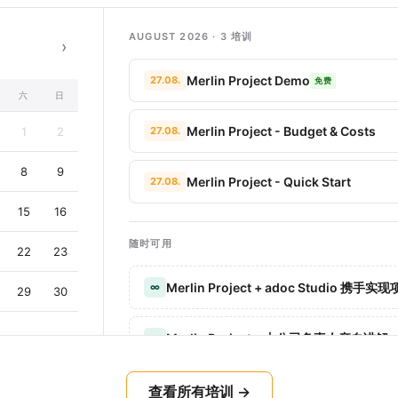
AUGUST 2026 · 3 培训
›
Merlin Project Demo
27.08.
免费
六
日
Merlin Project - Budget & Costs
1
2
27.08.
8
9
Merlin Project - Quick Start
27.08.
15
16
随时可用
22
23
Merlin Project + adoc Studio 携手
∞
29
30
Merlin Project，由公司负责人亲自讲解
∞
借助看板与 Merlin Project 实现高效任
∞
查看所有培训 →