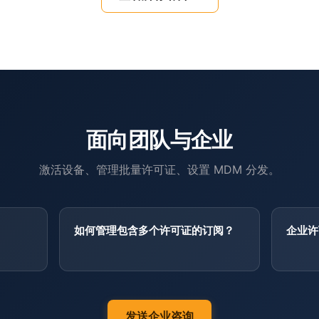
借助思维导图与 Merlin Project 进行
∞
配有视频教程的 Merlin Project 在线课程
∞
adoc Studio，由 CEO 亲自讲解
∞
面向团队与企业
使用 adoc Studio 以 AsciiDoc 编写文档
∞
激活设备、管理批量许可证、设置 MDM 分发。
结构、版本、截止日期：面向技术文档编
∞
如何管理包含多个许可证的订阅？
企业许
居家办公
∞
没有您想要的培训地点？
∞
发送企业咨询
您希望自主学习
∞