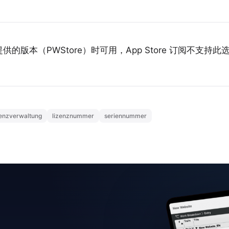
版本（PWStore）时可用，App Store 订阅不支持此
zenzverwaltung
lizenznummer
seriennummer