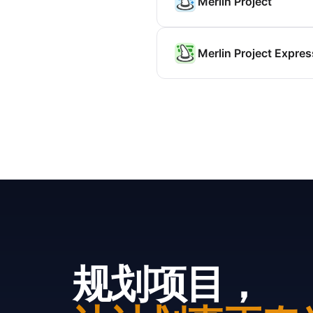
Merlin Project
Merlin Project Expres
规划项目，