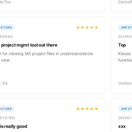
ie Fox
Carlos
★★★★★
 STORE
APP S
3年6月9日
2023年
 project mgmt tool out there
Top
t for viewing MS project files in understandabvle
Klasse
 view
funktio
. Ed
Jochen
★★★★★
 STORE
APP S
3年1月18日
2023年
is really good
xxx