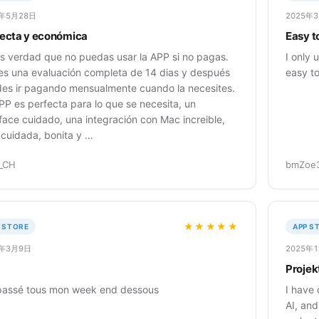
5年5月28日
2025年
ecta y económica
Easy t
s verdad que no puedas usar la APP si no pagas.
I only 
es una evaluación completa de 14 dias y después
easy t
es ir pagando mensualmente cuando la necesites.
PP es perfecta para lo que se necesita, un
rface cuidado, una integración con Mac increible,
cuidada, bonita y …
_CH
bmZoe
★★★★★
 STORE
APP S
5年3月9日
2025年
Projek
 passé tous mon week end dessous
I have
AI, and