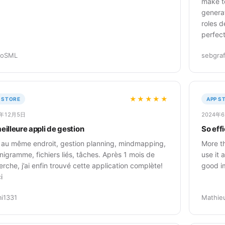
make to
generat
roles d
perfec
ioSML
sebgra
★★★★★
 STORE
APP S
4年12月5日
2024年
eilleure appli de gestion
So effi
 au même endroit, gestion planning, mindmapping,
More th
nigramme, fichiers liés, tâches. Après 1 mois de
use it 
erche, j’ai enfin trouvé cette application complète!
good im
i
i1331
Mathieu