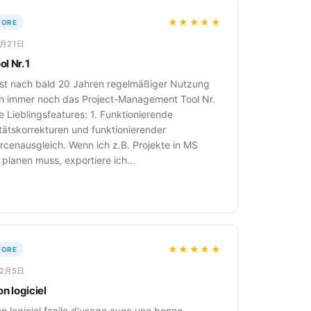
★★★★★
TORE
2月21日
l Nr. 1
 ist nach bald 20 Jahren regelmäßiger Nutzung
ch immer noch das Project-Management Tool Nr.
e Lieblingsfeatures: 1. Funktionierende
tätskorrekturen und funktionierender
rcenausgleich. Wenn ich z.B. Projekte in MS
t planen muss, exportiere ich…
★★★★★
TORE
12月5日
n logiciel
n logiciel facile d'usage avec une bonne