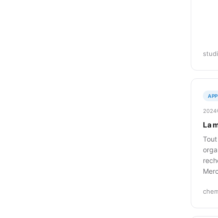
stud
APP
202
La m
Tout
orga
rech
Merc
chem