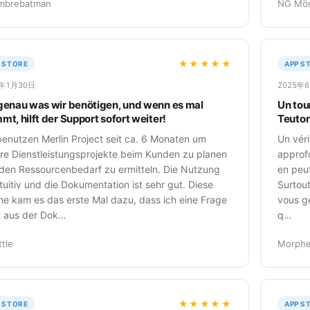
mbrebatman
NG Mö
★★★★★
 STORE
APP S
6年1月30日
2025年
genau was wir benötigen, und wenn es mal
Un tou
mt, hilft der Support sofort weiter!
Teuto
benutzen Merlin Project seit ca. 6 Monaten um
Un véri
re Dienstleistungsprojekte beim Kunden zu planen
approfo
den Ressourcenbedarf zu ermitteln. Die Nutzung
en peut
intuitiv und die Dokumentation ist sehr gut. Diese
Surtout
e kam es das erste Mal dazu, dass ich eine Frage
vous gé
t aus der Dok…
q…
ttle
Morph
★★★★★
 STORE
APP S