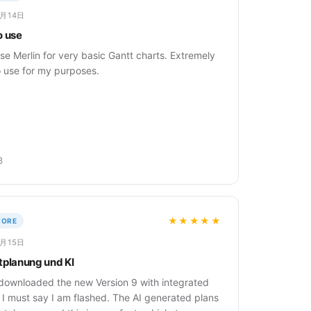
3月14日
o use
use Merlin for very basic Gantt charts. Extremely
o use for my purposes.
3
★★★★★
TORE
1月15日
tplanung und KI
 downloaded the new Version 9 with integrated
 I must say I am flashed. The AI generated plans