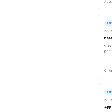
Auss
APP
202
best
grea
gant
Cmdr
APP
202
App 