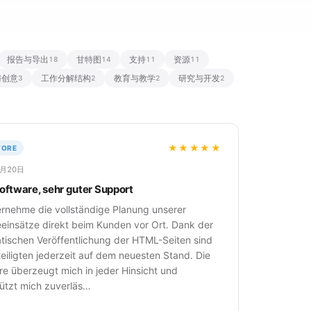
报告与导出
甘特图
支持
资源
18
14
11
11
与创意
工作分解结构
教育与教学
研究与开发
3
2
2
2
★★★★★
TORE
2月20日
Software, sehr guter Support
ernehme die vollständige Planung unserer
eeinsätze direkt beim Kunden vor Ort. Dank der
tischen Veröffentlichung der HTML-Seiten sind
teiligten jederzeit auf dem neuesten Stand. Die
re überzeugt mich in jeder Hinsicht und
tützt mich zuverläs…