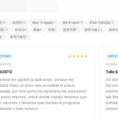
程
易用性
Mac 与 Apple
MS Project
iPad 与移动端
56
40
21
19
19
团队
性价比
看板
性能
思维导图
建筑与施工
媒体
10
9
9
7
7
5
能
咨询与辅导
1
1
★★★★★
 STORE
APP S
6年4月7日
2026年
GUSTO
Tolle 
eneral me agradó la aplicación, aunque me
Ich üb
daría fuera un poco mas accesible el precio
Servic
jejejejej, por otra parte me agradaría me asesoraran
automa
 poder imprimir, virtud donde trabajo tenemos que
alle Be
r reportes y tenemos que mandar el programa
Softwa
alizado o bien antes d…
unters