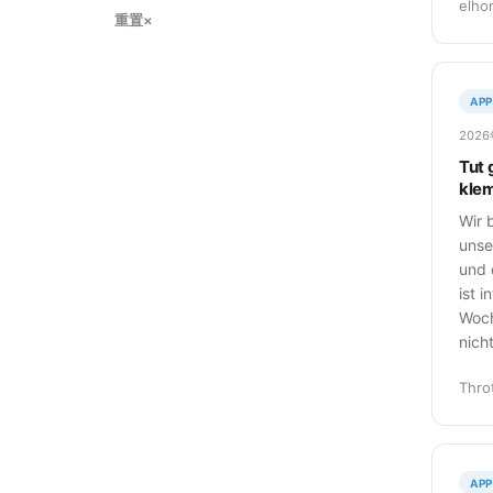
elho
重置
×
APP
202
Tut 
klem
Wir 
unse
und 
ist 
Woch
nich
Thro
APP