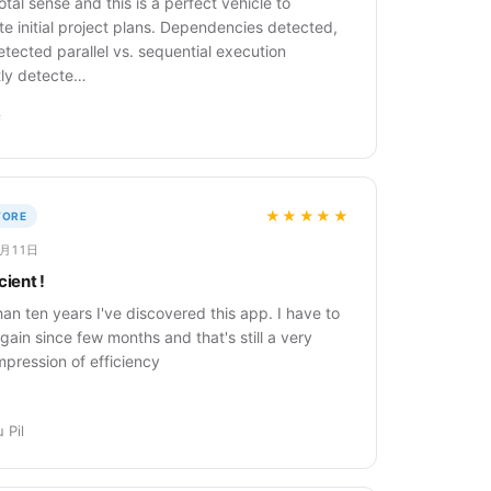
tal sense and this is a perfect vehicle to
e initial project plans. Dependencies detected,
etected parallel vs. sequential execution
tly detecte…
f
★★★★★
TORE
6月11日
cient !
an ten years I've discovered this app. I have to
again since few months and that's still a very
pression of efficiency
 Pil