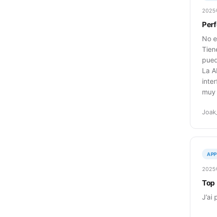
202
Perf
No e
Tien
pued
La A
inte
muy 
Joak
APP
202
Top
J’ai