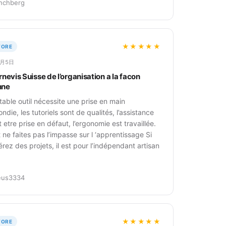
nchberg
★★★★★
TORE
6月5日
rnevis Suisse de l’organisation a la facon
nne
table outil nécessite une prise en main
ndie, les tutoriels sont de qualités, l’assistance
 etre prise en défaut, l’ergonomie est travaillée.
 ne faites pas l’impasse sur l ‘apprentissage Si
rez des projets, il est pour l’indépendant artisan
eus3334
★★★★★
TORE