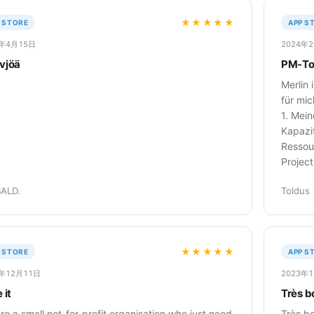
★★★★★
 STORE
APP S
4年4月15日
2024年
vjöä
PM-Too
Merlin
für mi
1. Mein
Kapazi
Ressou
Projec
ALD.
Toldus
★★★★★
 STORE
APP S
3年12月11日
2023年
 it
Très bo
re a small not-for-profit organisation who just need
Très bo