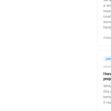
a si
reas
now)
donw
fairl
Aaaa
APP
202
I ha
proj
Whils
this
bette
it re