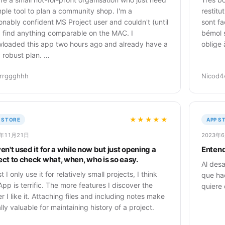
mple tool to plan a community shop. I'm a
restitu
onably confident MS Project user and couldn't (until
sont fa
 find anything comparable on the MAC. I
bémol s
loaded this app two hours ago and already have a
oblige 
y robust plan. …
rrggghhh
Nicod4
★★★★★
 STORE
APP S
3年11月21日
2023年
ven't used it for a while now but just opening a
Entend
ect to check what, when, who is so easy.
Al desa
t I only use it for relatively small projects, I think
que hac
 App is terrific. The more features I discover the
quiere
r I like it. Attaching files and including notes make
ally valuable for maintaining history of a project.