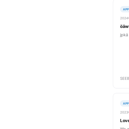
APP
202
öäw
jpkä
SEEB
APP
202
Love
We a