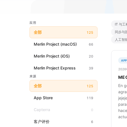
应用
IT 与工
全部
同步与
125
人工智
Merlin Project (macOS)
66
Merlin Project (iOS)
20
APP
Merlin Project Express
39
202
来源
ME 
En g
全部
125
agra
App Store
jeje
119
para
Capterra
0
hace
actu
客户评价
6