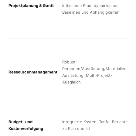
Projektplanung & Gantt
kritischem Pfad, dynamischen
K
Baselines und Abhängigkeiten
T
e
W
i
K
e
(
Robust:
a
Personen/Ausrüstung/Materialien,
Ressourcenmanagement
H
Auslastung, Multi-Projekt-
k
Ausgleich
a
R
P
A
C
Budget- und
Integrierte Kosten, Tarife, Berichte
B
Kostenverfolgung
zu Plan und Ist
k