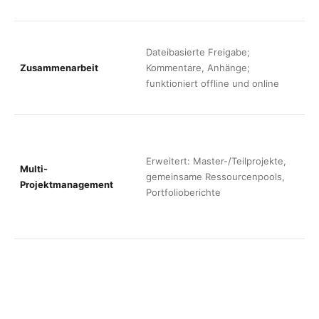
P
E
Dateibasierte Freigabe;
@
Zusammenarbeit
Kommentare, Anhänge;
A
funktioniert offline und online
u
(
A
m
Erweitert: Master-/Teilprojekte,
p
Multi-
gemeinsame Ressourcenpools,
A
Projektmanagement
Portfolioberichte
K
G
e
B
D
D
h
(