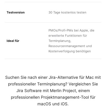
1
Testversion
30 Tage kostenlos testen
f
v
S
PMOs/Profi-PMs bei Apple, die
T
erweiterte Funktionen für
A
Ideal für
Terminplanung,
T
Ressourcenmanagement und
b
Kostenverfolgung benötigen
u
Suchen Sie nach einer Jira-Alternative für Mac mit
professioneller Terminplanung? Vergleichen Sie
Jira Software mit Merlin Project, einem
professionellen Projektmanagement-Tool für
macOS und iOS.