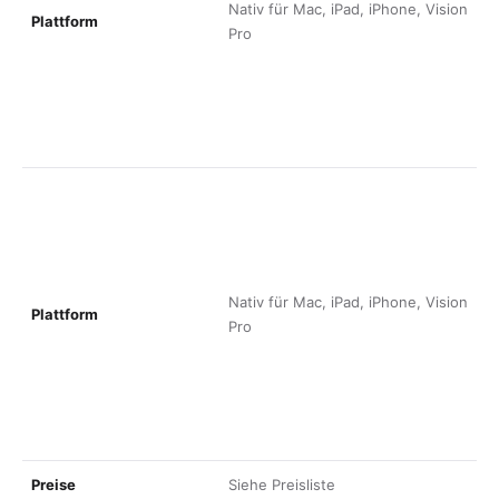
Nativ für Mac, iPad, iPhone, Vision
Plattform
o
Pro
z
R
g
j
N
B
D
D
h
(
Nativ für Mac, iPad, iPhone, Vision
Plattform
o
Pro
z
R
g
j
N
Preise
Siehe
Preisliste
S