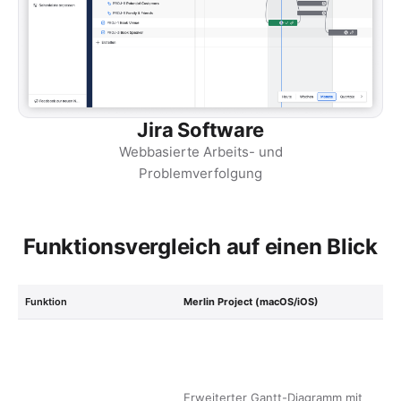
Jira Software
Webbasierte Arbeits- und
Problemverfolgung
Funktionsvergleich auf einen Blick
Funktion
Merlin Project (macOS/iOS)
J
R
A
R
Erweiterter Gantt-Diagramm mit
F