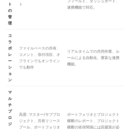
フィールド、ダッシュボード、
ト
ト
連携機能で対応。
の
管
理
コ
ラ
ボ
ファイルベースの共有、
リアルタイムでの共同作業、ル
レ
コメント、添付項目、オ
ールによる自動化、豊富な連携
ー
フラインでもオンライン
機能。
シ
でも動作
ョ
ン
マ
ル
チ
プ
高度: マスター/サブプロ
ポートフォリオとプロジェクト
ロ
ジェクト、共有リソース
横断のレポート、プロジェクト
ジ
プール、ポートフォリオ
横断の依存関係には回避策が必