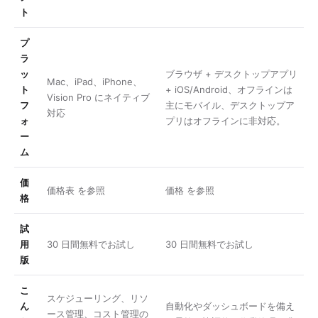
ト
プ
ラ
ッ
ブラウザ + デスクトップアプリ
Mac、iPad、iPhone、
ト
+ iOS/Android、オフラインは
Vision Pro にネイティブ
フ
主にモバイル、デスクトップア
対応
ォ
プリはオフラインに非対応。
ー
ム
価
価格表
を参照
価格
を参照
格
試
用
30 日間無料でお試し
30 日間無料でお試し
版
こ
スケジューリング、リソ
ん
自動化やダッシュボードを備え
ース管理、コスト管理の