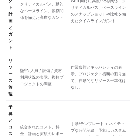
ク
Web 向けに高度: 依存関係、ク
クリティカルパス、動的
ト
リティカルパス、ベースライン
なベースライン、依存関
計
のスナップショットや比較を備
係を備えた高度なガント
画
えたタイムライン/ガント
と
ガ
ン
ト
リ
ソ
作業負荷とキャパシティの表
堅牢: 人員 / 設備 / 資材、
ー
示、プロジェクト横断の割り当
利用状況の表示、複数プ
ス
て、自動的なリソース平準化は
ロジェクトの調整
管
なし。
理
予
算
と
手動/テンプレート + ネイティ
コ
統合されたコスト、料
ブな時間記録、予算はカスタム
ス
金、計画と実績のレポー