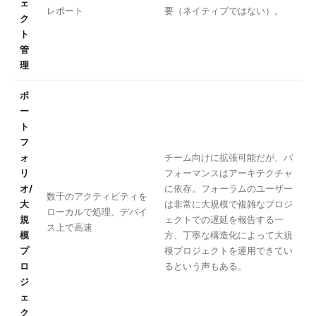
ェ
レポート
要（ネイティブではない）。
ク
ト
管
理
ポ
ー
ト
フ
ォ
チーム向けに拡張可能だが、パ
リ
フォーマンスはアーキテクチャ
オ/
に依存。フォーラムのユーザー
数千のアクティビティを
大
は非常に大規模で複雑なプロジ
ローカルで処理、デバイ
規
ェクトでの遅延を報告する一
ス上で高速
模
方、丁寧な構造化によって大規
プ
模プロジェクトを運用できてい
ロ
るという声もある。
ジ
ェ
ク