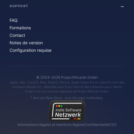
SUPPORT
FAQ
Formations
Contact
Notes de version
Configuration requise
© 2004–2026 ProjectWizards GmbH
Apple, Mac, macOS, iPad, iPadOS, iPhone, Apple Vision Pro et visionOS sont des
marques d'Apple Inc., déposées aux États-Unis et dans d'autres pays. Merlin
Project est une marque déposée de ProjectWizards GmbH.
* Avis de l'App Store : tous les pays confondus.
Informations légales et mentions légales
Confidentialité
CGV