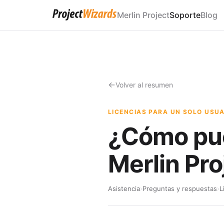
Merlin Project
Soporte
Blog
Volver al resumen
LICENCIAS PARA UN SOLO USU
¿Cómo pued
Merlin Pr
Asistencia
›
Preguntas y respuestas
›
L