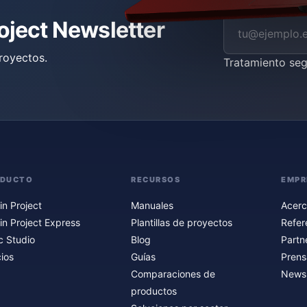
roject Newsletter
royectos.
Tratamiento se
ODUCTO
RECURSOS
EMPR
in Project
Manuales
Acerc
in Project Express
Plantillas de proyectos
Refer
c Studio
Blog
Partn
ios
Guías
Prens
Comparaciones de
Newsl
productos