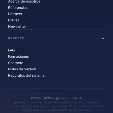
Acerca de nosotros
Referencias
Partners
Prensa
Newsletter
SOPORTE
FAQ
Formaciones
Contacto
Notas de versión
Requisitos del sistema
© 2004–2026 ProjectWizards GmbH
Apple, Mac, macOS, iPad, iPadOS, iPhone, Apple Vision Pro y visionOS son
marcas registradas de Apple Inc., registradas en EE. UU. y otros países. Merlin
Project es una marca registrada de ProjectWizards GmbH.