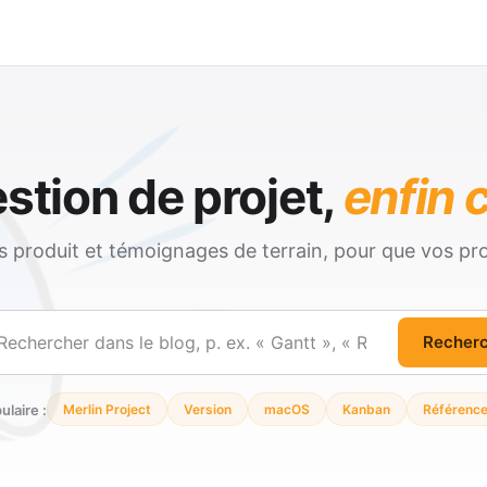
stion de projet,
enfin c
és produit et témoignages de terrain, pour que vos pro
Recher
ercher
ulaire :
Merlin Project
Version
macOS
Kanban
Référenc