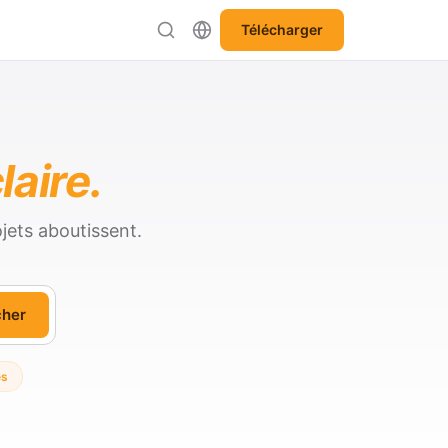
Télécharger
laire.
jets aboutissent.
cher
es