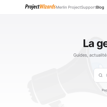
Merlin Project
Support
Blog
La ge
Guides, actualit
Rech
Pop