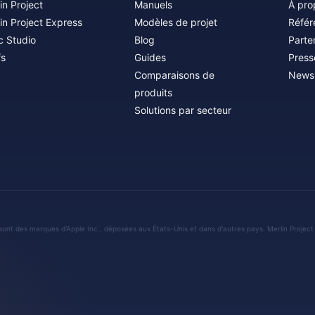
in Project
Manuels
À pro
in Project Express
Modèles de projet
Référ
c Studio
Blog
Parte
fs
Guides
Press
Comparaisons de
Newsl
produits
Solutions par secteur
sont des marques d'Apple Inc., déposées aux États-Unis et dans d'autres pays. Merlin Project