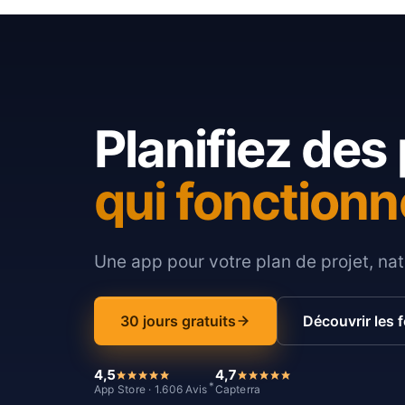
Planifiez des 
qui fonctionn
Une app pour votre plan de projet, nat
30 jours gratuits
Découvrir les 
4,5
4,7
*
App Store · 1.606 Avis
Capterra