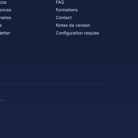
pos
FAQ
ences
Formations
naires
Contact
e
Notes de version
etter
Configuration requise
 est