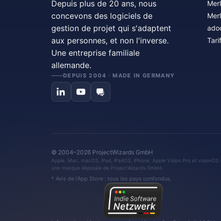
Depuis plus de 20 ans, nous
Merl
concevons des logiciels de
Merl
gestion de projet qui s'adaptent
ado
aux personnes, et non l'inverse.
Tari
Une entreprise familiale
allemande.
DEPUIS 2004 · MADE IN GERMANY
© 2004–2026 ProjectWizards GmbH
Apple, Mac, macOS, iPad, iPadOS, iPhone, Apple Vision Pro et visionOS 
une marque déposée de ProjectWizards GmbH.
* Avis de l'App Store : tous les pays confondus.