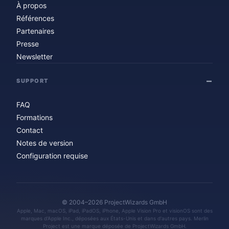
À propos
Références
Partenaires
Presse
Newsletter
SUPPORT
FAQ
Formations
Contact
Notes de version
Configuration requise
© 2004–2026 ProjectWizards GmbH
Apple, Mac, macOS, iPad, iPadOS, iPhone, Apple Vision Pro et visionOS sont des
marques d'Apple Inc., déposées aux États-Unis et dans d'autres pays. Merlin
Project est une marque déposée de ProjectWizards GmbH.