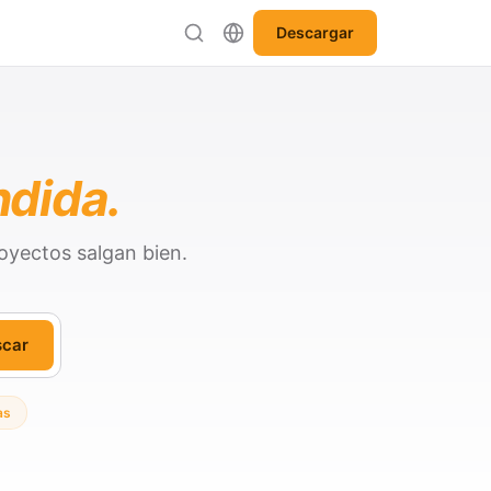
Descargar
ndida.
oyectos salgan bien.
scar
as