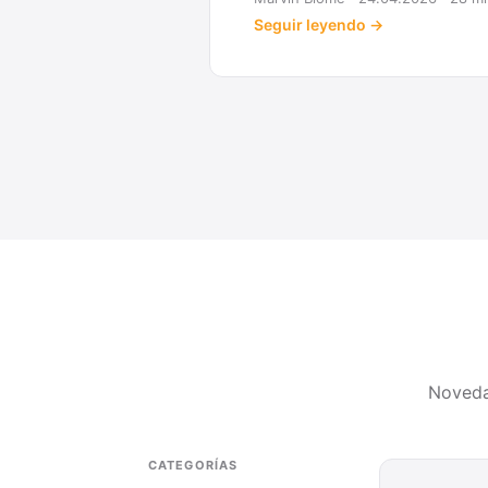
eyendo →
Noveda
CATEGORÍAS