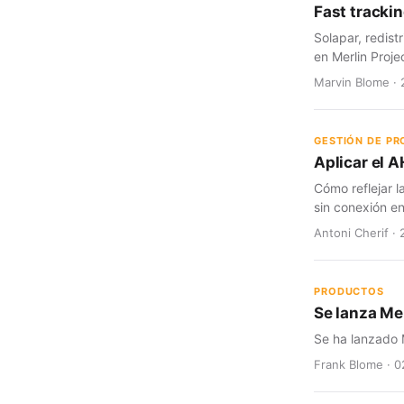
Fast trackin
Solapar, redist
en Merlin Proje
Marvin Blome · 
GESTIÓN DE P
Aplicar el A
Cómo reflejar l
sin conexión en
Antoni Cherif · 
PRODUCTOS
Se lanza Mer
Se ha lanzado M
Frank Blome · 0