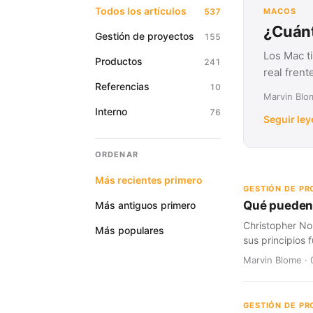
Todos los artículos
537
MACOS
¿Cuánt
Gestión de proyectos
155
Los Mac t
Productos
241
real fren
Referencias
10
Marvin Blom
Interno
76
Seguir le
ORDENAR
Más recientes primero
GESTIÓN DE P
Qué pueden 
Más antiguos primero
Christopher No
Más populares
sus principios
Marvin Blome · 
GESTIÓN DE P