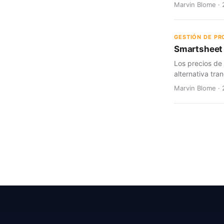
Marvin Blome · 
GESTIÓN DE P
Smartsheet 
Los precios de
alternativa tran
Marvin Blome · 