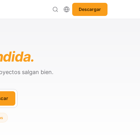
Descargar
ndida.
oyectos salgan bien.
scar
as