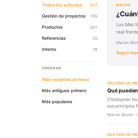
Todos los artículos
537
MACOS
¿Cuánt
Gestión de proyectos
155
Los Mac t
Productos
241
real fren
Referencias
10
Marvin Blom
Interno
76
Seguir le
ORDENAR
Más recientes primero
GESTIÓN DE P
Qué pueden 
Más antiguos primero
Christopher No
Más populares
sus principios
Marvin Blome · 
GESTIÓN DE P