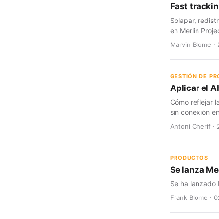
Fast trackin
Solapar, redist
en Merlin Proje
Marvin Blome · 
GESTIÓN DE P
Aplicar el A
Cómo reflejar l
sin conexión en
Antoni Cherif · 
PRODUCTOS
Se lanza Mer
Se ha lanzado M
Frank Blome · 0