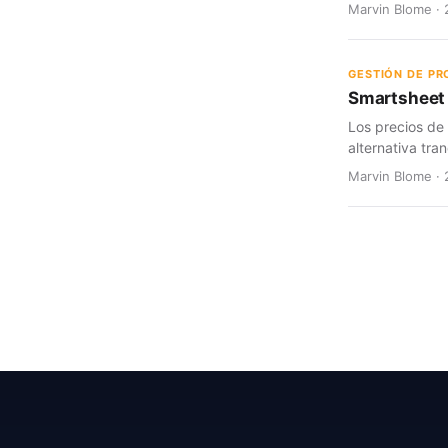
Marvin Blome · 
GESTIÓN DE P
Smartsheet 
Los precios de
alternativa tran
Marvin Blome · 