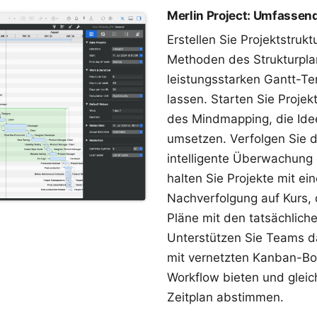
Merlin Project: Umfassend
Erstellen Sie Projektstrukt
Methoden des Strukturpla
leistungsstarken Gantt-T
lassen. Starten Sie Projek
des
Mindmapping
, die Id
umsetzen. Verfolgen Sie de
intelligente
Überwachung d
halten Sie Projekte mit ei
Nachverfolgung
auf Kurs, 
Pläne mit den tatsächliche
Unterstützen Sie Teams dab
mit vernetzten
Kanban-Bo
Workflow bieten und gleich
Zeitplan abstimmen.