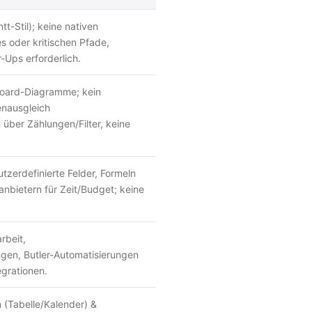
tt-Stil); keine nativen
s oder kritischen Pfade,
Ups erforderlich.
oard-Diagramme; kein
enausgleich
 über Zählungen/Filter, keine
zerdefinierte Felder, Formeln
nbietern für Zeit/Budget; keine
beit,
n, Butler-Automatisierungen
egrationen.
 (Tabelle/Kalender) &