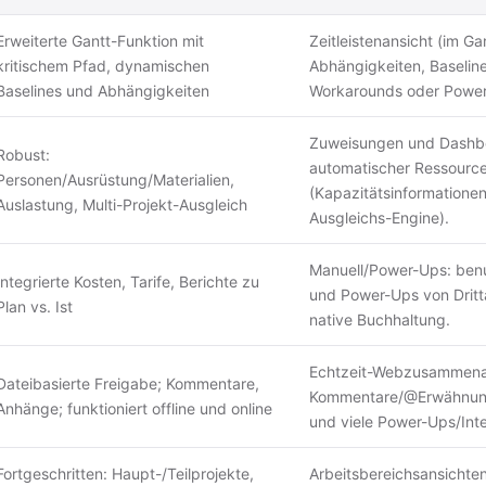
Erweiterte Gantt-Funktion mit
Zeitleistenansicht (im Gan
kritischem Pfad, dynamischen
Abhängigkeiten, Baseline
Baselines und Abhängigkeiten
Workarounds oder Power-
Zuweisungen und Dashb
Robust:
automatischer Ressourc
Personen/Ausrüstung/Materialien,
(Kapazitätsinformationen
Auslastung, Multi-Projekt-Ausgleich
Ausgleichs-Engine).
Manuell/Power-Ups: benut
Integrierte Kosten, Tarife, Berichte zu
und Power-Ups von Dritta
Plan vs. Ist
native Buchhaltung.
Echtzeit-Webzusammenar
Dateibasierte Freigabe; Kommentare,
Kommentare/@Erwähnunge
Anhänge; funktioniert offline und online
und viele Power-Ups/Int
Fortgeschritten: Haupt-/Teilprojekte,
Arbeitsbereichsansichten