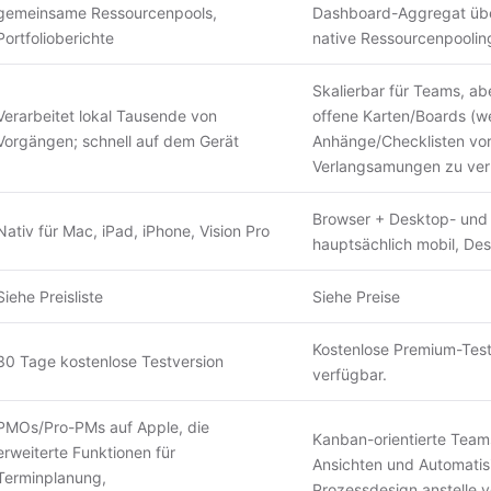
gemeinsame Ressourcenpools,
Dashboard-Aggregat über
Portfolioberichte
native Ressourcenpoolin
Skalierbar für Teams, ab
Verarbeitet lokal Tausende von
offene Karten/Boards (we
Vorgängen; schnell auf dem Gerät
Anhänge/Checklisten vo
Verlangsamungen zu ver
Browser + Desktop- und 
Nativ für Mac, iPad, iPhone, Vision Pro
hauptsächlich mobil, Des
Siehe
Preisliste
Siehe
Preise
Kostenlose Premium-Testv
30 Tage kostenlose Testversion
verfügbar.
PMOs/Pro-PMs auf Apple, die
Kanban-orientierte Teams
erweiterte Funktionen für
Ansichten und Automatis
Terminplanung,
Prozessdesign anstelle 