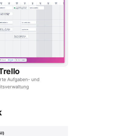
Trello
rte Aufgaben- und
itsverwaltung
k
il)