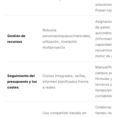
soluciones al
Power-Ups.
Asignaciones
de panel; sin
Robusta:
automática d
Gestión de
personas/equipos/materiales,
(información 
recursos
utilización, nivelación
capacidad me
multiproyecto
recuentos/fil
motor de nive
Manual/Powe
campos perso
Seguimiento del
Costes integrados, tarifas,
fórmulas y P
presupuesto y los
informes planificados frente
terceros par
costes
a reales
tiempo/presu
contabilidad 
Colaboració
Uso compartido basado en
tiempo real,