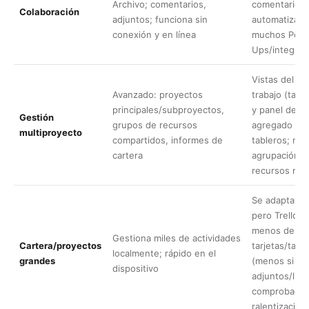
Archivo; comentarios,
comentarios
Colaboración
adjuntos; funciona sin
automatizaci
conexión y en línea
muchos Powe
Ups/integrac
Vistas del es
Avanzado: proyectos
trabajo (tabl
principales/subproyectos,
y panel de co
Gestión
grupos de recursos
agregado en 
multiproyecto
compartidos, informes de
tableros; no 
cartera
agrupación/n
recursos nati
Se adapta a l
pero Trello 
menos de 10
Gestiona miles de actividades
Cartera/proyectos
tarjetas/tabl
localmente; rápido en el
grandes
(menos si h
dispositivo
adjuntos/list
comprobación
ralentizacion