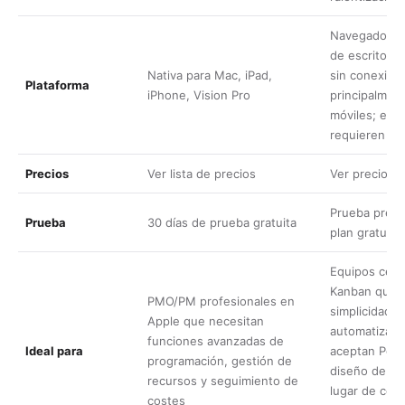
Navegador + 
de escritorio
Nativa para Mac, iPad,
sin conexión
Plataforma
iPhone, Vision Pro
principalmen
móviles; el e
requieren Int
Precios
Ver
lista de precios
Ver
precios
Prueba premi
Prueba
30 días de prueba gratuita
plan gratuito
Equipos cent
Kanban que v
PMO/PM profesionales en
simplicidad, l
Apple que necesitan
automatizaci
funciones avanzadas de
Ideal para
aceptan Powe
programación, gestión de
diseño de pr
recursos y seguimiento de
lugar de cont
costes