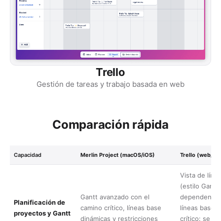
Trello
Gestión de tareas y trabajo basada en web
Comparación rápida
Capacidad
Merlin Project (macOS/iOS)
Trello (web/esc
Vista de líne
(estilo Gantt)
Gantt avanzado con el
dependencias
Planificación de
camino crítico, líneas base
líneas base n
proyectos y Gantt
dinámicas y restricciones
crítico: se r