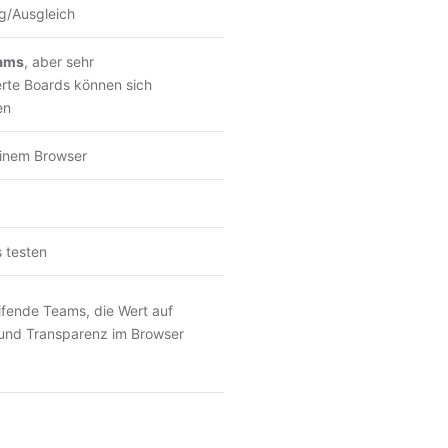
g/Ausgleich
eams
, aber sehr
erte Boards können sich
en
einem Browser
 testen
ifende Teams, die Wert auf
und Transparenz im Browser