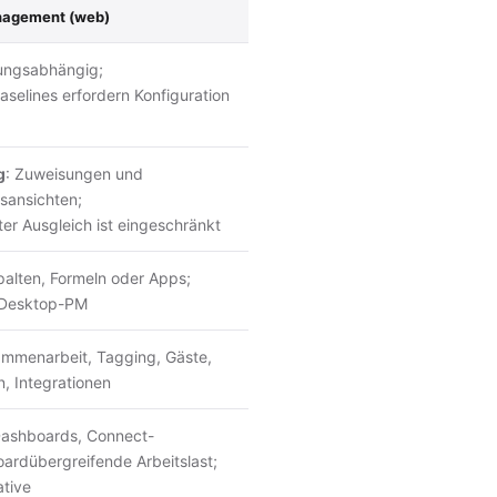
agement (web)
llungsabhängig;
selines erfordern Konfiguration
g
: Zuweisungen und
sansichten;
r Ausgleich ist eingeschränkt
palten, Formeln oder Apps;
s Desktop-PM
mmenarbeit, Tagging, Gäste,
, Integrationen
ashboards, Connect-
oardübergreifende Arbeitslast;
ative