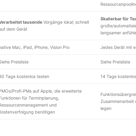
Ressourcenpoolin
Skalierbar für T
Verarbeitet tausende
Vorgänge lokal; schnell
große/automatisi
auf dem Gerät
langsamer anfühl
native Mac, iPad, iPhone, Vision Pro
Jedes Gerät mit 
Siehe
Preisliste
Siehe
Preisliste
30 Tage kostenlos testen
14 Tage kostenlos
PMOs/Profi-PMs auf Apple, die erweiterte
Funktionsübergre
Funktionen für Terminplanung,
Zusammenarbeit 
Ressourcenmanagement und
legen
Kostenverfolgung benötigen