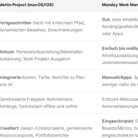
Merlin Project (macOS/iOS)
Monday Work Man
Gut
, aber einste
Fortgeschritten
Gantt mit kritischem Pfad,
Abhängigkeiten/Ba
dynamischen Baselines, Einschränkungen
oder Apps
Einfach bis mäßi
Robust
: Personen/Ausrüstung/Materialien,
Arbeitsauslastung
Auslastung, Multi-Projekt-Ausgleich
unternehmensweite
Integrierte
Kosten, Tarife, Berichte zu Plan
Manuell/Apps
: S
und Ist
weniger nativ al
Dateibasierte Freigabe; Kommentare,
Echtzeit-Webzusa
Anhänge; funktioniert offline und online
Automatisierungen
Eingeschränkt:
D
Erweitert:
Haupt-/Unterprojekte, gemeinsame
Boards/Mirrors, b
Ressourcenpools, Portfolioberichte
eingeschränkte n