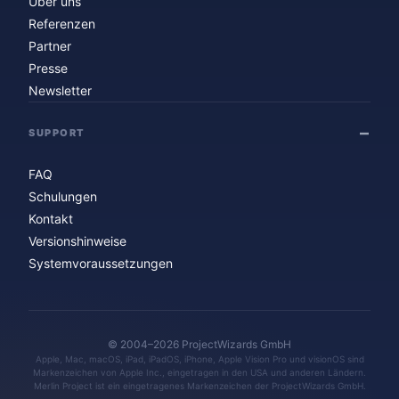
Über uns
Referenzen
Partner
Presse
Newsletter
SUPPORT
FAQ
Schulungen
Kontakt
Versionshinweise
Systemvoraussetzungen
© 2004–2026 ProjectWizards GmbH
Apple, Mac, macOS, iPad, iPadOS, iPhone, Apple Vision Pro und visionOS sind
Markenzeichen von Apple Inc., eingetragen in den USA und anderen Ländern.
Merlin Project ist ein eingetragenes Markenzeichen der ProjectWizards GmbH.