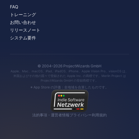
FAQ
トレーニング
お問い合わせ
リリースノート
システム要件
© 2004–2026 ProjectWizards GmbH
Apple、Mac、macOS、iPad、iPadOS、iPhone、Apple Vision Pro、visionOS は、
米国およびその他の国々で登録された Apple Inc. の商標です。Merlin Project は
ProjectWizards GmbH の登録商標です。
※ App Store の評価：全地域を合算したものです。
法的事項・運営者情報
プライバシー
利用規約