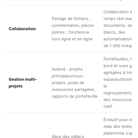
Collaboration We
Partage de fichiers ;
temps réel avec 
commentaires, pièces
documents, des t
Collaboration
jointes ; fonctionne
blancs, des
hors ligne et en ligne
automatisations e
de 1 000 intégrat
Portefeuilles, tab
bord et vues glob
Avancé : projets
agrégées à traver
principaux/sous-
Gestion multi-
espaces/dossiers/
projets, pools de
projets
le
ressources partagées,
regroupement/niv
rapports de portefeuille
des ressources n'
natif.
Évolutif pour les 
mais des limites d
plateforme s'appl
Gère des milliers