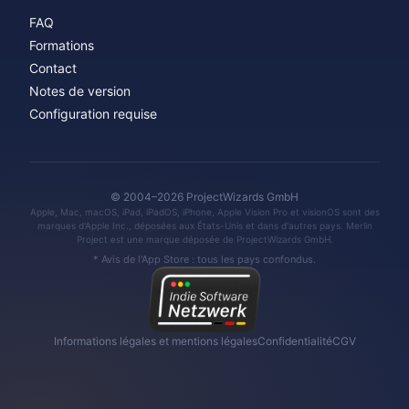
FAQ
Formations
Contact
Notes de version
Configuration requise
© 2004–2026 ProjectWizards GmbH
Apple, Mac, macOS, iPad, iPadOS, iPhone, Apple Vision Pro et visionOS sont des
marques d'Apple Inc., déposées aux États-Unis et dans d'autres pays. Merlin
Project est une marque déposée de ProjectWizards GmbH.
* Avis de l'App Store : tous les pays confondus.
Informations légales et mentions légales
Confidentialité
CGV