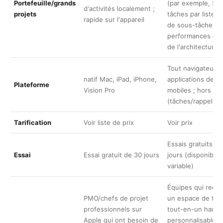
Portefeuille/grands
(par exemple, 50
d'activités localement ;
projets
tâches par liste, l
rapide sur l'appareil
de sous-tâches) ;
performances dé
de l'architecture
Tout navigateur +
natif Mac, iPad, iPhone,
applications de b
Plateforme
Vision Pro
mobiles ; hors lign
(tâches/rappels ; 
Tarification
Voir
liste de prix
Voir
prix
Essais gratuits de
Essai
Essai gratuit de 30 jours
jours (disponibilit
variable)
Équipes qui rech
PMO/chefs de projet
un espace de trav
professionnels sur
tout-en-un haut
Apple qui ont besoin de
personnalisable a