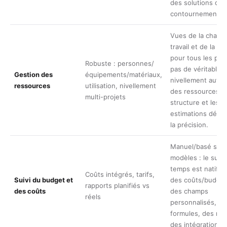
des solutions de
contournement/m
Vues de la charg
travail et de la ca
pour tous les proj
Robuste : personnes/
pas de véritable
Gestion des
équipements/matériaux,
nivellement auto
ressources
utilisation, nivellement
des ressources ; 
multi-projets
structure et les
estimations déte
la précision.
Manuel/basé sur 
modèles : le suivi
temps est natif ; s
Coûts intégrés, tarifs,
Suivi du budget et
des coûts/budget
rapports planifiés vs
des coûts
des champs
réels
personnalisés, de
formules, des mo
des intégrations.