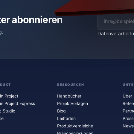
ter abonnieren
g.
Datenverarbei
ODUKT
RESSOURCEN
UNTE
in Project
Handbücher
Über 
in Project Express
Projektvorlagen
Refer
c Studio
Blog
Partn
se
Leitfäden
Press
Produktvergleiche
Newsl
Branchenlösungen