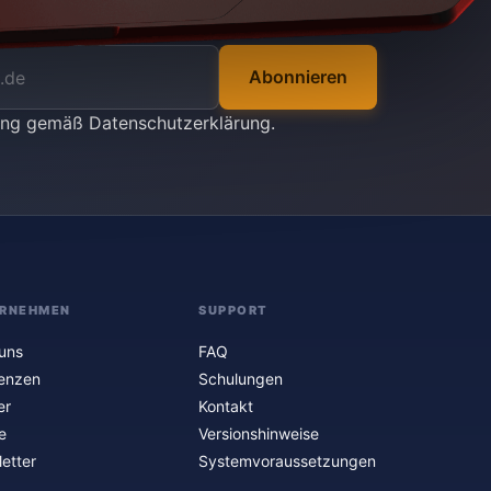
Abonnieren
tung gemäß
Datenschutzerklärung
.
RNEHMEN
SUPPORT
uns
FAQ
enzen
Schulungen
er
Kontakt
e
Versionshinweise
etter
Systemvoraussetzungen