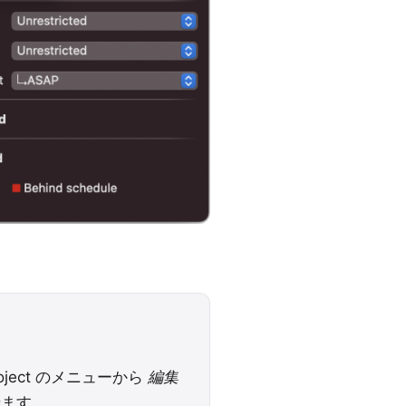
roject のメニューから
編集
せます。