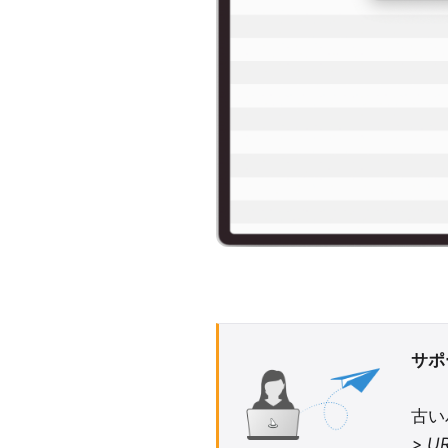
サポ
古いバ
> U