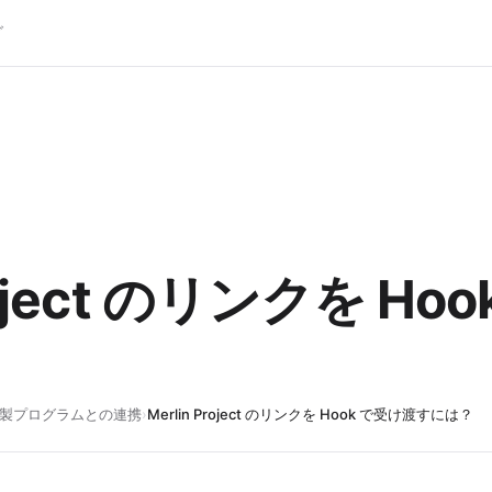
グ
Project のリンクを H
製プログラムとの連携
›
Merlin Project のリンクを Hook で受け渡すには？