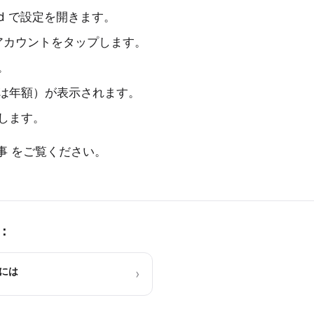
Pad で設定を開きます。
ID アカウントをタップします。
。
は年額）が表示されます。
します。
事
をご覧ください。
：
るには
›