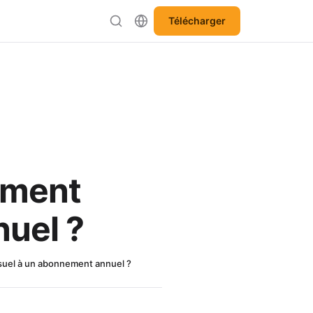
Télécharger
ement
uel ?
el à un abonnement annuel ?