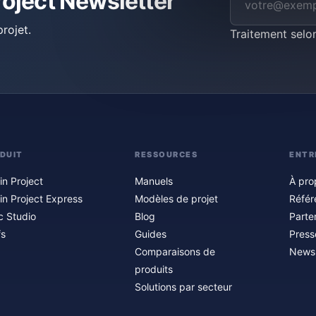
roject Newsletter
rojet.
Traitement selo
DUIT
RESSOURCES
ENTR
in Project
Manuels
À pro
in Project Express
Modèles de projet
Référ
c Studio
Blog
Parte
fs
Guides
Press
Comparaisons de
Newsl
produits
Solutions par secteur