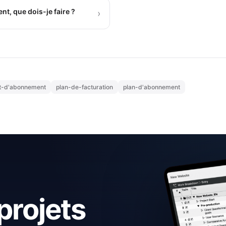
, que dois-je faire ?
›
t-d'abonnement
plan-de-facturation
plan-d'abonnement
projets