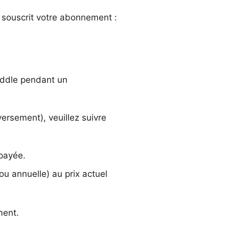
z souscrit votre abonnement :
addle pendant un
rsement), veuillez suivre
 payée.
 ou annuelle) au
prix actuel
ment.