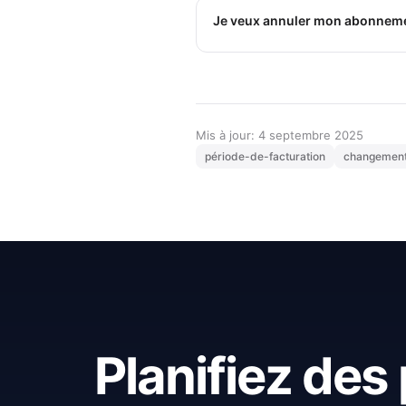
Je veux annuler mon abonnement
Mis à jour: 4 septembre 2025
période-de-facturation
changemen
Planifiez des 