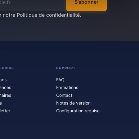
S'abonner
n notre
Politique de confidentialité
.
EPRISE
SUPPORT
pos
FAQ
ences
Formations
naires
Contact
e
Notes de version
etter
Configuration requise