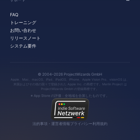
FAQ
トレーニング
お問い合わせ
リリースノート
システム要件
© 2004–2026 ProjectWizards GmbH
Apple、Mac、macOS、iPad、iPadOS、iPhone、Apple Vision Pro、visionOS は、
米国およびその他の国々で登録された Apple Inc. の商標です。Merlin Project は
ProjectWizards GmbH の登録商標です。
※ App Store の評価：全地域を合算したものです。
法的事項・運営者情報
プライバシー
利用規約