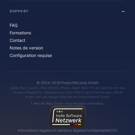
SUPPORT
FAQ
Formations
Contact
Notes de version
Configuration requise
© 2004–2026 ProjectWizards GmbH
Apple, Mac, macOS, iPad, iPadOS, iPhone, Apple Vision Pro et visionOS sont des
marques d'Apple Inc., déposées aux États-Unis et dans d'autres pays. Merlin
Project est une marque déposée de ProjectWizards GmbH.
* Avis de l'App Store : tous les pays confondus.
Informations légales et mentions légales
Confidentialité
CGV