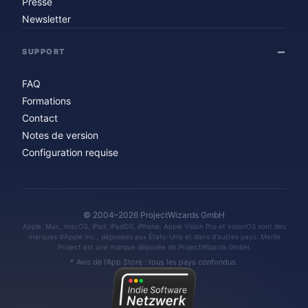
Presse
Newsletter
SUPPORT
FAQ
Formations
Contact
Notes de version
Configuration requise
© 2004–2026 ProjectWizards GmbH
Apple, Mac, macOS, iPad, iPadOS, iPhone, Apple Vision Pro et visionOS sont des
marques d'Apple Inc., déposées aux États-Unis et dans d'autres pays. Merlin
Project est une marque déposée de ProjectWizards GmbH.
* Avis de l'App Store : tous les pays confondus.