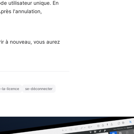
de utilisateur unique
. En
près l'annulation,
rir à nouveau, vous aurez
e-la-licence
se-déconnecter