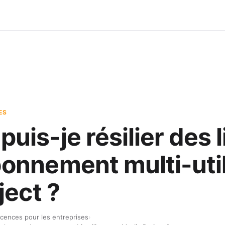
ES
is-je résilier des 
onnement multi-util
ject ?
icences pour les entreprises
›