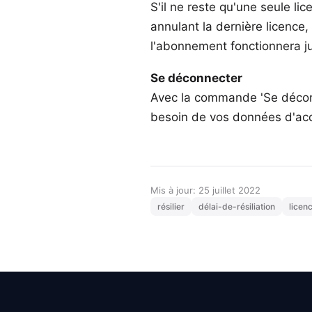
S'il ne reste qu'une seule l
annulant la dernière licence
l'abonnement fonctionnera jus
Se déconnecter
Avec la commande 'Se déconne
besoin de vos données d'acc
Mis à jour: 25 juillet 2022
résilier
délai-de-résiliation
licen