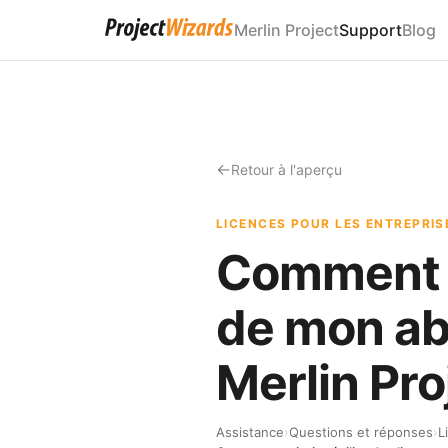
Merlin Project
Support
Blog
Retour à l'aperçu
LICENCES POUR LES ENTREPRIS
Comment pu
de mon ab
Merlin Pro
Assistance
›
Questions et réponses
›
L