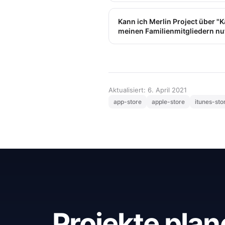
Kann ich Merlin Project über "
meinen Familienmitgliedern n
Aktualisiert: 6. April 2021
app-store
apple-store
itunes-sto
Projekte plan