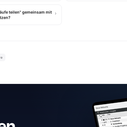
Käufe teilen" gemeinsam mit
›
utzen?
re
en,