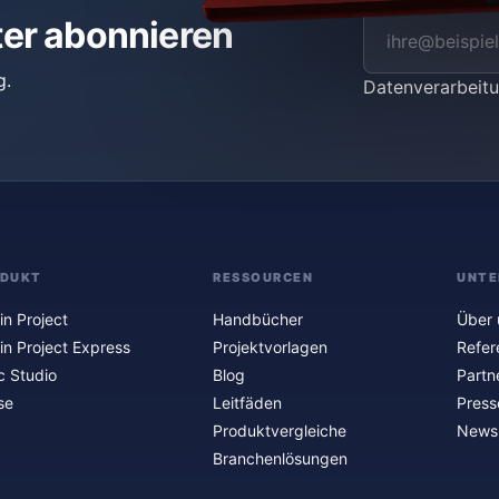
ter abonnieren
g.
Datenverarbei
ODUKT
RESSOURCEN
UNTE
in Project
Handbücher
Über 
in Project Express
Projektvorlagen
Refer
c Studio
Blog
Partn
se
Leitfäden
Press
Produktvergleiche
Newsl
Branchenlösungen