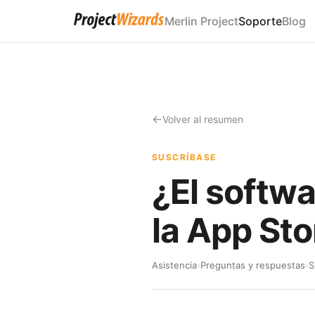
Merlin Project
Soporte
Blog
Volver al resumen
SUSCRÍBASE
¿El softwa
la App St
Asistencia
›
Preguntas y respuestas
›
S