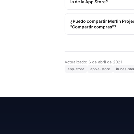
la de la App Store?
¿Puedo compartir Merlin Project
"Compartir compras"?
Actualizado: 6 de abril de 2021
app-store
apple-store
itunes-sto