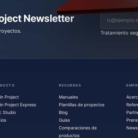
roject Newsletter
royectos.
Tratamiento se
ODUCTO
RECURSOS
EMPR
in Project
Manuales
Acerc
in Project Express
Plantillas de proyectos
Refer
c Studio
Blog
Partn
ios
Guías
Prens
Comparaciones de
Newsl
productos