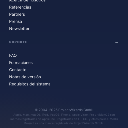
Referencias
Partners
Prensa
Newsletter
SOPORTE
FAQ
Formaciones
Contacto
Notas de versión
Requisitos del sistema
© 2004–2026 ProjectWizards GmbH
Apple, Mac, macOS, iPad, iPadOS, iPhone, Apple Vision Pro y visionOS son
marcas registradas de Apple Inc., registradas en EE. UU. y otros países. Merlin
Project es una marca registrada de ProjectWizards GmbH.