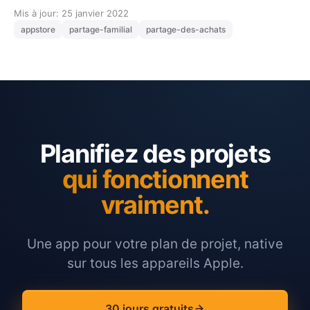
Mis à jour: 25 janvier 2022
appstore
partage-familial
partage-des-achats
Planifiez des projets
qui fonctionnent
vraiment.
Une app pour votre plan de projet, native
sur tous les appareils Apple.
30 jours gratuits