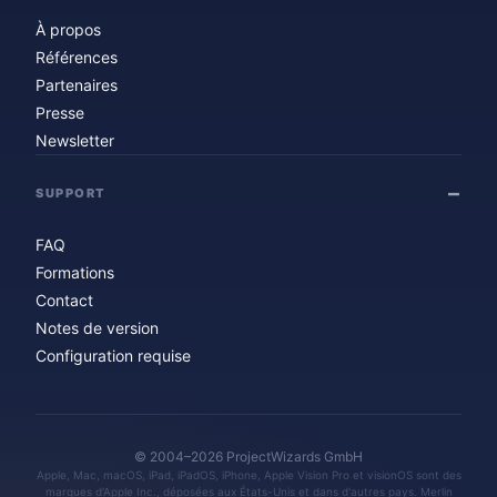
À propos
Références
Partenaires
Presse
Newsletter
SUPPORT
FAQ
Formations
Contact
Notes de version
Configuration requise
© 2004–2026 ProjectWizards GmbH
Apple, Mac, macOS, iPad, iPadOS, iPhone, Apple Vision Pro et visionOS sont des
marques d'Apple Inc., déposées aux États-Unis et dans d'autres pays. Merlin