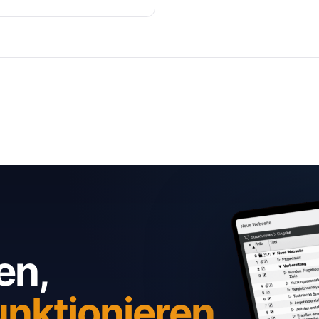
en,
unktionieren.