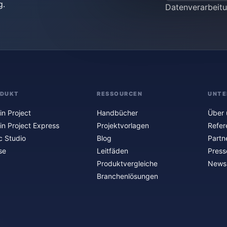
g.
Datenverarbei
ODUKT
RESSOURCEN
UNTE
in Project
Handbücher
Über 
in Project Express
Projektvorlagen
Refer
c Studio
Blog
Partn
se
Leitfäden
Press
Produktvergleiche
Newsl
Branchenlösungen