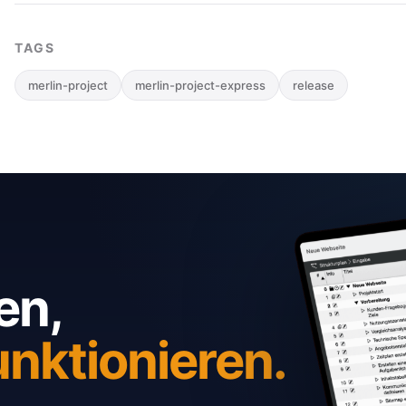
TAGS
merlin-project
merlin-project-express
release
en,
unktionieren.