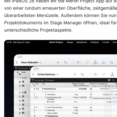
Mit
iPadOS 26
haben wir die Merlin Project App auf d
von einer rundum erneuerten Oberfläche, zeitgemäße
überarbeiteten Menüzeile. Außerdem können Sie nun
Projektdokuments im
Stage Manager
öffnen, ideal für
unterschiedliche Projektaspekte.