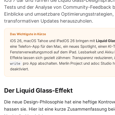
iOS 7 dar und führen die Liquid Glass-Designsprac
Tests und der Analyse von Community-Feedback bie
Einblicke und umsetzbare Optimierungsstrategien,
transformativen Updates herauszuholen.
Das Wichtigste in Kürze
iOS 26, macOS Tahoe und iPadOS 26 bringen mit
Liquid Gla
eine Telefon-App für den Mac, ein neues Spotlight, einen KI-
Fensterverwaltungsmodi auf dem iPad. Lesbarkeit und Akku lei
Effekte lassen sich gezielt zähmen:
Transparenz reduzieren
,
pro App abschalten. Merlin Project und adoc Studio 
write
deaktiviert.
Der Liquid Glass-Effekt
Die neue Design-Philosophie hat eine heftige Kontrov
hassen sie. Hier ist eine kurze Zusammenfassung bei