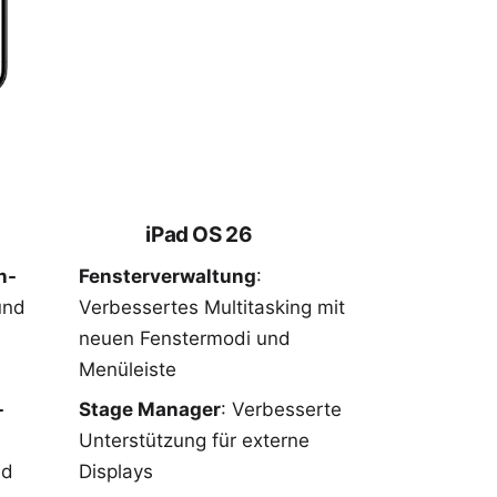
iPad OS 26
n-
Fensterverwaltung
:
und
Verbessertes Multitasking mit
neuen Fenstermodi und
Menüleiste
-
Stage Manager
: Verbesserte
Unterstützung für externe
nd
Displays