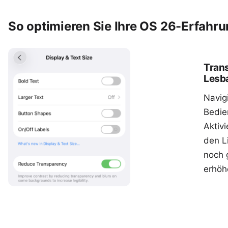
So optimieren Sie Ihre OS 26-Erfahr
Trans
Lesba
Navig
Bedie
Aktiv
den L
noch g
erhöh