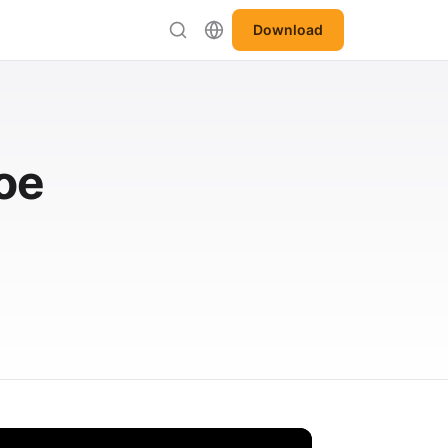
Download
oe