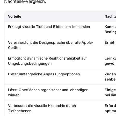
Nachteile-Vergleich.
Vorteile
Nachte
Erzeugt visuelle Tiefe und Bildschirm-Immersion
Kann d
Bedin
Vereinheitlicht die Designsprache über alle Apple-
Erhöht
Geräte
Ermöglicht dynamische Reaktionsfähigkeit auf
Lernku
Umgebungsbedingungen
gewöh
Bietet umfangreiche Anpassungsoptionen
Zugän
sehbe
Lässt Oberflächen organischer und lebendiger
Einig
wirken
bei lä
Verbessert die visuelle Hierarchie durch
Erford
Tiefenebenen
optima