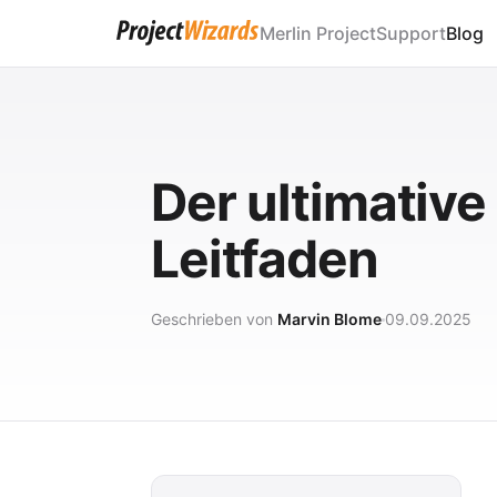
Merlin Project
Support
Blog
Der ultimativ
Leitfaden
Geschrieben von
Marvin Blome
09.09.2025