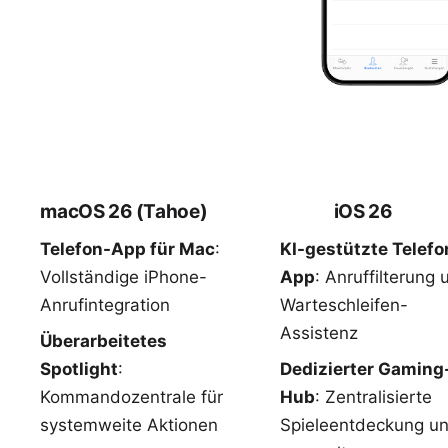
macOS 26 (Tahoe)
iOS 26
Telefon-App für Mac
:
KI-gestützte Telefo
Vollständige iPhone-
App
: Anruffilterung 
Anrufintegration
Warteschleifen-
Assistenz
Überarbeitetes
Spotlight
:
Dedizierter Gaming
Kommandozentrale für
Hub
: Zentralisierte
systemweite Aktionen
Spieleentdeckung u