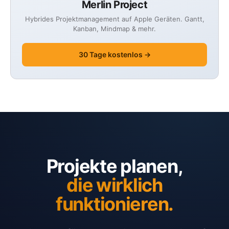
Merlin Project
Hybrides Projektmanagement auf Apple Geräten. Gantt,
Kanban, Mindmap & mehr.
30 Tage kostenlos →
Projekte planen,
die wirklich
funktionieren.