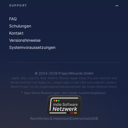
SUPPORT
FAQ
Schulungen
Kontakt
Versionshinweise
Systemvoraussetzungen
© 2004–2026 ProjectWizards GmbH
Apple, Mac, macOS, iPad, iPadOS, iPhone, Apple Vision Pro und visionOS sind
Markenzeichen von Apple Inc., eingetragen in den USA und anderen Ländern.
Merlin Project ist ein eingetragenes Markenzeichen der ProjectWizards GmbH.
* App-Store-Bewertungen: alle Länder zusammengefasst.
Rechtliches & Impressum
Datenschutz
AGB