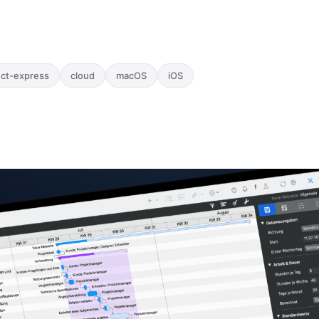
ect-express
cloud
macOS
iOS