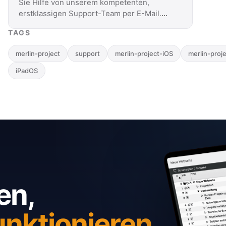
Sie Hilfe von unserem kompetenten,
erstklassigen Support-Team per E-Mail.
Sie antworten innerhalb …
TAGS
merlin-project
support
merlin-project-iOS
merlin-proj
iPadOS
en,
unktionieren.