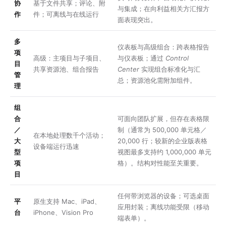
协
基于文件共享；评论、附
与集成；在向利益相关方汇报方
作
件；可离线与在线运行
面表现突出。
多
仪表板与高级组合：跨表格报告
项
高级：主项目与子项目、
与仪表板；通过
Control
目
共享资源池、组合报告
Center
实现组合标准化与汇
管
总；资源池化需附加组件。
理
组
合
可面向团队扩展，但存在表格限
／
制（通常为 500,000 单元格／
在本地处理数千个活动；
大
20,000 行；较新的企业版表格
设备端运行迅速
型
视图最多支持约 1,000,000 单元
项
格）。结构对性能至关重要。
目
任何带浏览器的设备；可选桌面
平
原生支持 Mac、iPad、
应用封装；离线功能受限（移动
台
iPhone、Vision Pro
端表单）。