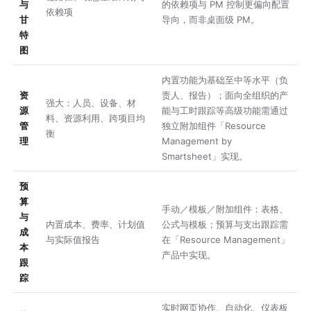
与
的依赖项与 PM 控制更偏向配置
依赖项
甘
导向，而非桌面级 PM。
特
图
内置功能为基础至中等水平（负
资
责人、报告）；面向全组织的产
强大：人员、设备、材
源
能与工时跟踪等高级功能需通过
料、资源利用、跨项目均
管
独立附加组件「Resource
衡
理
Management by
Smartsheet」实现。
预
算
手动／模板／附加组件：表格、
与
内置成本、费率、计划值
公式与模板；预算与支出跟踪需
成
与实际值报告
在「Resource Management」
本
产品中实现。
跟
踪
实时网页协作、自动化、仪表板