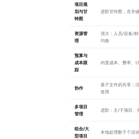
项目规
划与甘
进阶甘特图，含关
特图
资源管
强大：人员/设备/
理
均衡
预算与
成本跟
内置成本、费率、
踪
基于文件的共享；
协作
使用
多项目
进阶：主/子项目、
管理
组合/大
本地处理数千个活
型项目