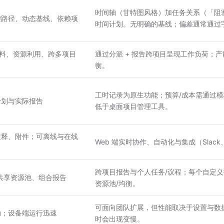
时间轴（甘特图风格）加任务关系（「阻
键路径、动态基线、依赖项
时间计划。无明确的基线；偏差通常通过
材料、资源利用、跨多项目
通过分派 + 报告跨项目呈现工作负荷；
衡。
工时记录为原生功能；预算/成本需通过
计划与实际报告
低于桌面项目管理工具。
注释、附件；可离线与在线
Web 端实时协作、自动化与集成（Slack、Go
跨项目报告与个人任务/议程；每个自定义报
共享资源池、组合报告
资源池/均衡。
可面向团队扩展，但性能取决于设置与数
动；设备端运行迅速
时会出现变慢。