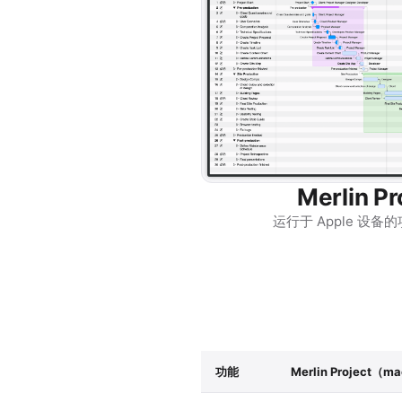
Merlin Pr
运行于 Apple 设
功能
Merlin Project（m