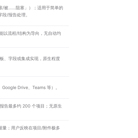
塞/被……阻塞」）；适用于简单的
字段/报告处理。
产能以流程/结构为导向，无自动均
模板、字段或集成实现，原生程度
ogle Drive、Teams 等）。
告最多约 200 个项目；无原生
据量；用户反映在项目/附件极多