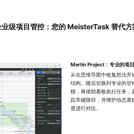
业级项目管控：您的 MeisterTask 替代
Merlin Project：专业的
从在
思维导图
中收集想法开
结构。随后切换到专业的
甘
模，再借助
看板
执行任务，
踪
关键路径
，并维护
动态基
度进行对比。