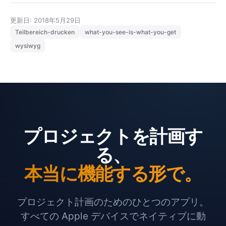
更新日: 2018年5月29日
Teilbereich-drucken
what-you-see-is-what-you-get
wysiwyg
プロジェクトを計画す
る、
本当に機能する形で。
プロジェクト計画のためのひとつのアプリ。
すべての Apple デバイスでネイティブに動