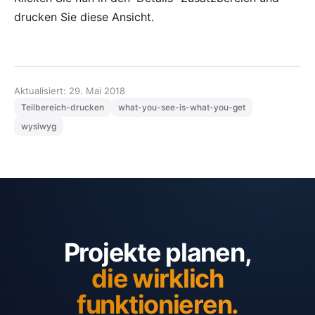
drucken Sie diese Ansicht.
Aktualisiert: 29. Mai 2018
Teilbereich-drucken
what-you-see-is-what-you-get
wysiwyg
Projekte planen,
die wirklich
funktionieren.